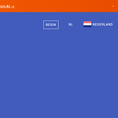
on AI →
×
Nederlands
Canada
Engels
NL
NEDERLAND
BEGIN
Duitsland
Liechtenstein
Noorwegen
Japan
Bulgarije
Kroatië
Litouwen
Montenegro