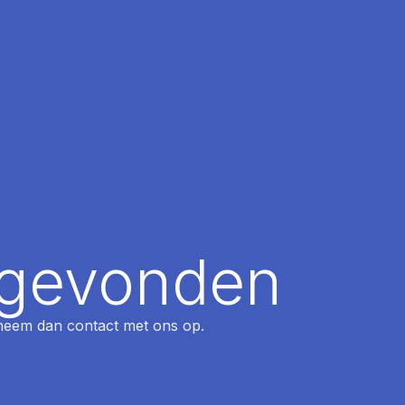
t gevonden
, neem dan contact met ons op.