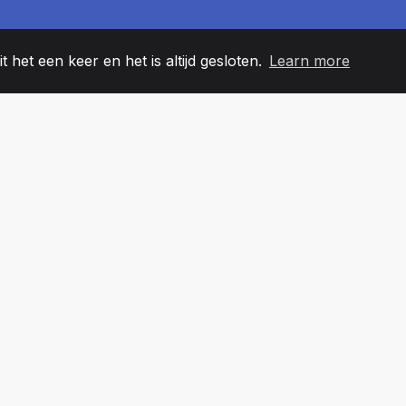
t het een keer en het is altijd gesloten.
Learn more
60
+36
7
EAMLEDEN
COUNTRIES
KANTO