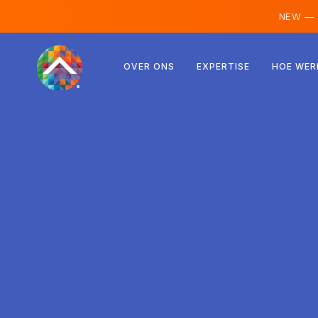
NEW —
Oostenrijk
OVER ONS
EXPERTISE
HOE WER
Finland
IJsland
Luxemburg
Zweden
Verenigd Koninkrijk
Albanië
Tsjechië
Hongarije
Noord-Macedonië