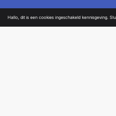
Hallo, dit is een cookies ingeschakeld kennisgeving. Slui
2008
+
ESTABLISHED
PASSIONATE T