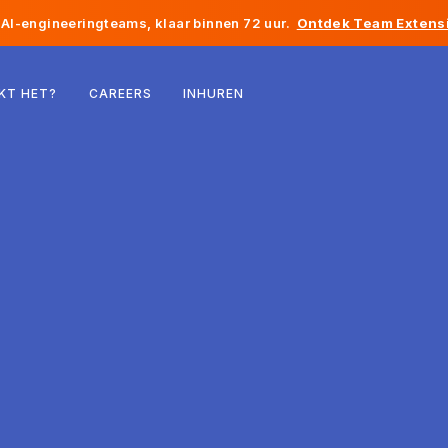
AI-engineeringteams, klaar binnen 72 uur.
Ontdek Team Extensi
België
KT HET?
CAREERS
INHUREN
Frankrijk
Ierland
Nederland
Zwitserland
Verenigde Staten
Bosnië en Herzegovina
Estland
Letland
Moldavië