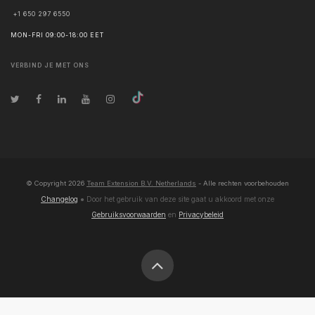
+1 650 297 6550
MON-FRI 09:00-18:00 EET
VERBIND JE MET ONS
© Copyright
2026
Team Extension B.V. Netherlands
- Alle rechten voorbehouden
Changelog
● Door het gebruik van deze site gaat u akkoord met onze
Gebruiksvoorwaarden
en
Privacybeleid