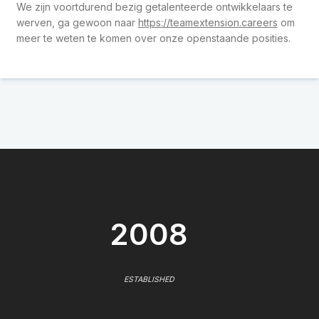
We zijn voortdurend bezig getalenteerde ontwikkelaars te
werven, ga gewoon naar
https://teamextension.careers
om
meer te weten te komen over onze openstaande posities.
2008
ESTABLISHED