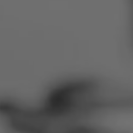
Roemenië
Slowakije