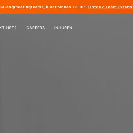
AI-engineeringteams, klaar binnen 72 uur.
Ontdek Team Extensi
België
KT HET?
CAREERS
INHUREN
Frankrijk
Ierland
Nederland
Zwitserland
Verenigde Staten
Bosnië en Herzegovina
Estland
Letland
Moldavië