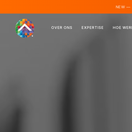
NEW —
Oostenrijk
OVER ONS
EXPERTISE
HOE WER
Finland
IJsland
Luxemburg
Zweden
Verenigd Koninkrijk
Albanië
Tsjechië
Hongarije
Noord-Macedonië