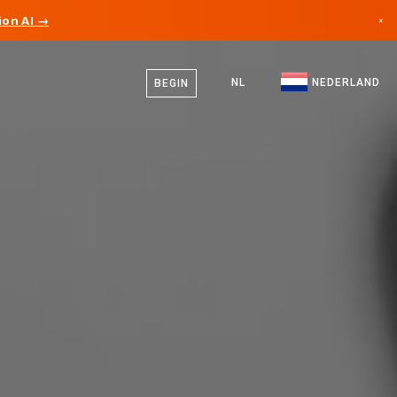
on AI →
×
Nederlands
Canada
Engels
NL
NEDERLAND
BEGIN
Duitsland
Liechtenstein
Noorwegen
Japan
Bulgarije
Kroatië
Litouwen
Montenegro