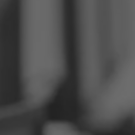
Filipijnen
Servië
Oekraïne