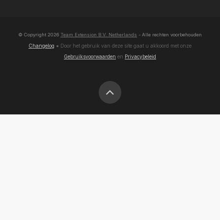
© Copyright
2026
Team Extension B.V. Netherlands
- Alle rechten voorbehouden
Changelog
● Door het gebruik van deze site gaat u akkoord met onze
Gebruiksvoorwaarden
en
Privacybeleid