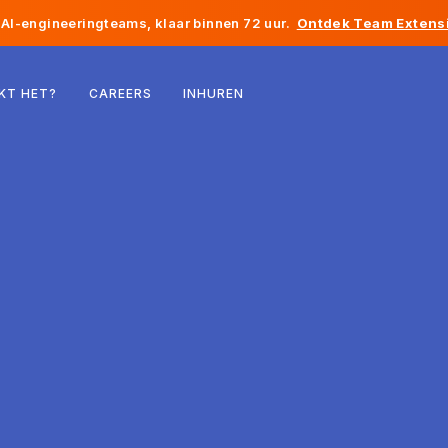
AI-engineeringteams, klaar binnen 72 uur.
Ontdek Team Extensi
België
KT HET?
CAREERS
INHUREN
Frankrijk
Ierland
Nederland
Zwitserland
Verenigde Staten
Bosnië en Herzegovina
Estland
Letland
Moldavië