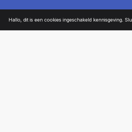
Hallo, dit is een cookies ingeschakeld kennisgeving. Slui
2008
+
ESTABLISHED
PASSIONATE T