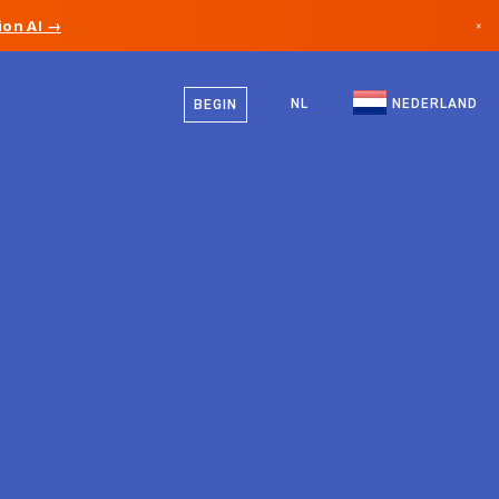
on AI →
×
Nederlands
Canada
Engels
NL
NEDERLAND
BEGIN
Duitsland
Liechtenstein
Noorwegen
Japan
Bulgarije
Kroatië
Litouwen
Montenegro