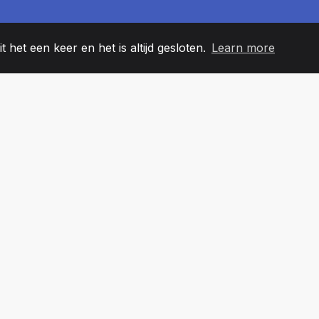
t het een keer en het is altijd gesloten.
Learn more
60
+36
7
EAMLEDEN
COUNTRIES
KANTO