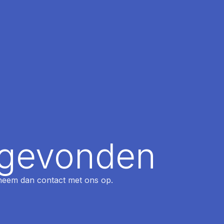
t gevonden
, neem dan contact met ons op.