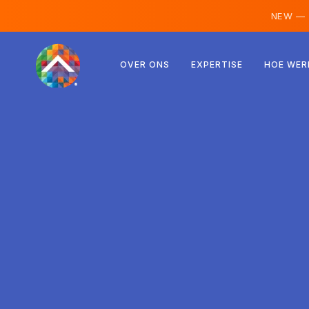
NEW —
Oostenrijk
OVER ONS
EXPERTISE
HOE WER
Finland
IJsland
Luxemburg
Zweden
Verenigd Koninkrijk
Albanië
Tsjechië
Hongarije
Noord-Macedonië