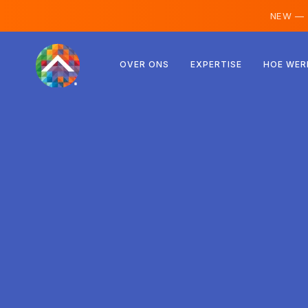
NEW —
Oostenrijk
OVER ONS
EXPERTISE
HOE WER
Finland
IJsland
Luxemburg
Zweden
Verenigd Koninkrijk
Albanië
Tsjechië
Hongarije
Noord-Macedonië