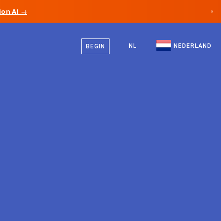
on AI →
×
Nederlands
Canada
Engels
NL
NEDERLAND
BEGIN
Duitsland
Liechtenstein
Noorwegen
Japan
Bulgarije
Kroatië
Litouwen
Montenegro