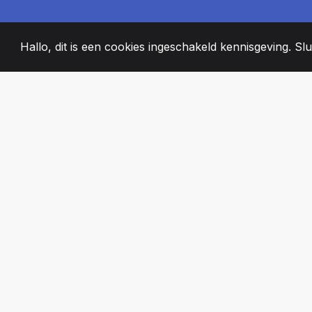
Hallo, dit is een cookies ingeschakeld kennisgeving. Slui
2008
+
ESTABLISHED
PASSIONATE T