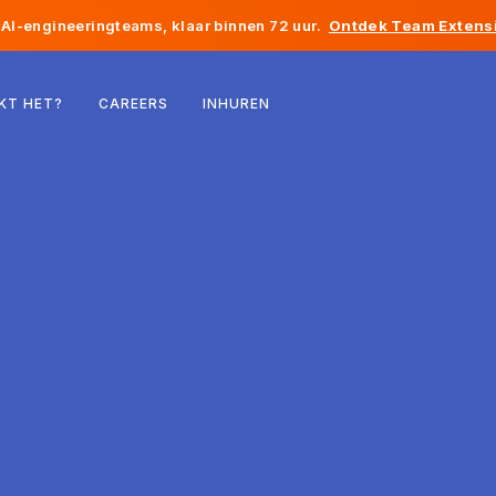
AI-engineeringteams, klaar binnen 72 uur.
Ontdek Team Extensi
België
KT HET?
CAREERS
INHUREN
Frankrijk
Ierland
Nederland
Zwitserland
Verenigde Staten
Bosnië en Herzegovina
Estland
Letland
Moldavië