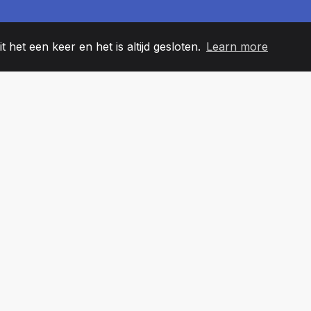
t het een keer en het is altijd gesloten.
Learn more
60
+36
7
EAMLEDEN
COUNTRIES
KANTO