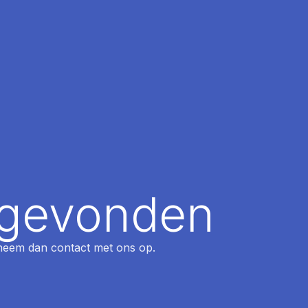
t gevonden
, neem dan contact met ons op.