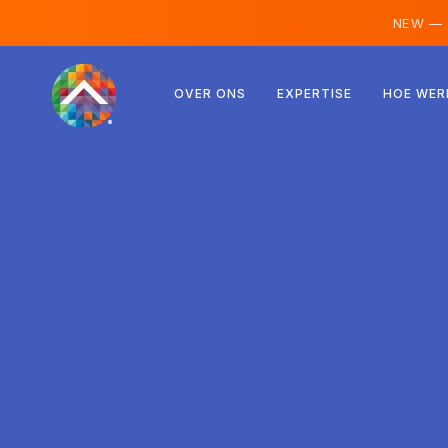
NEW —
Oostenrijk
OVER ONS
EXPERTISE
HOE WER
Finland
IJsland
Luxemburg
Zweden
Verenigd Koninkrijk
Albanië
Tsjechië
Hongarije
Noord-Macedonië