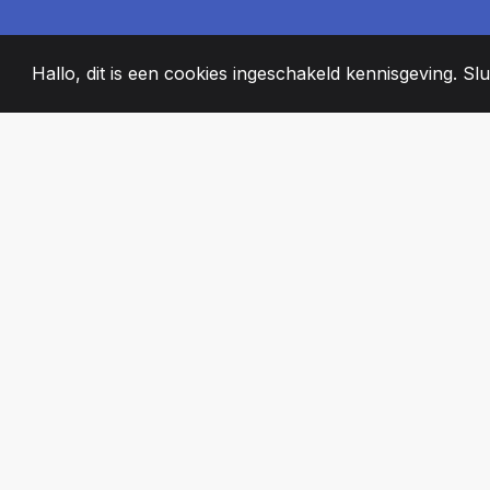
Hallo, dit is een cookies ingeschakeld kennisgeving. Slui
2008
+
ESTABLISHED
PASSIONATE T