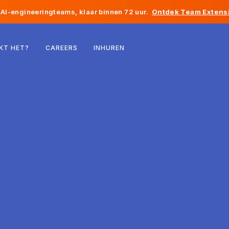
AI-engineeringteams, klaar binnen 72 uur.
Ontdek Team Extensi
België
KT HET?
CAREERS
INHUREN
Frankrijk
Ierland
Nederland
Zwitserland
Verenigde Staten
Bosnië en Herzegovina
Estland
Letland
Moldavië