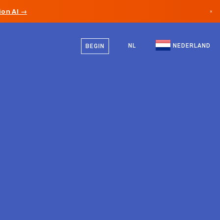
on AI →
×
Nederlands
Canada
Engels
NL
NEDERLAND
BEGIN
Duitsland
Liechtenstein
Noorwegen
Japan
Bulgarije
Kroatië
Litouwen
Montenegro