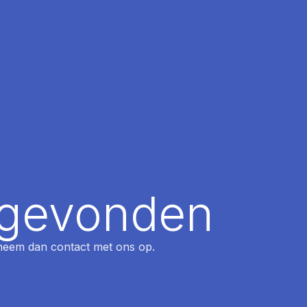
t gevonden
, neem dan contact met ons op.