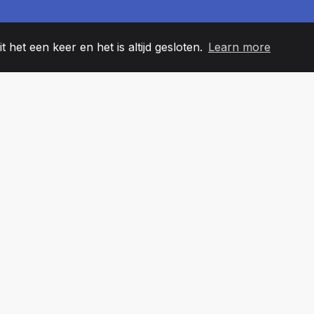
t het een keer en het is altijd gesloten.
Learn more
60
+36
7
EAMLEDEN
COUNTRIES
KANTO