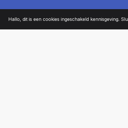
Hallo, dit is een cookies ingeschakeld kennisgeving. Slui
2008
+
ESTABLISHED
PASSIONATE T