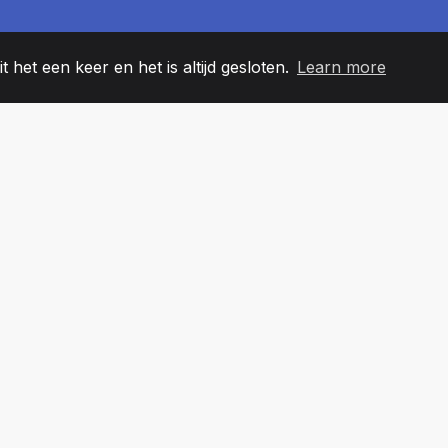
t het een keer en het is altijd gesloten.
Learn more
60
+36
7
EAMLEDEN
COUNTRIES
KANTO