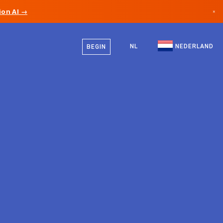
on AI →
×
Nederlands
Canada
Engels
NL
NEDERLAND
BEGIN
Duitsland
Liechtenstein
Noorwegen
Japan
Bulgarije
Kroatië
Litouwen
Montenegro