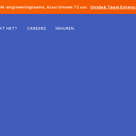
AI-engineeringteams, klaar binnen 72 uur.
Ontdek Team Extensi
België
KT HET?
CAREERS
INHUREN
Frankrijk
Ierland
Nederland
Zwitserland
Verenigde Staten
Bosnië en Herzegovina
Estland
Letland
Moldavië