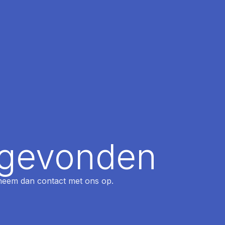
t gevonden
, neem dan contact met ons op.