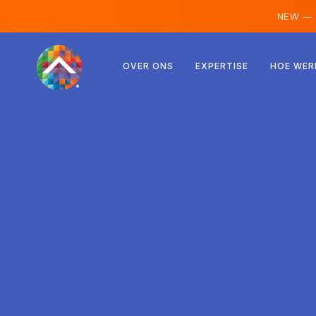
NEW —
Oostenrijk
OVER ONS
EXPERTISE
HOE WER
Finland
IJsland
Luxemburg
Zweden
Verenigd Koninkrijk
Albanië
Tsjechië
Hongarije
Noord-Macedonië