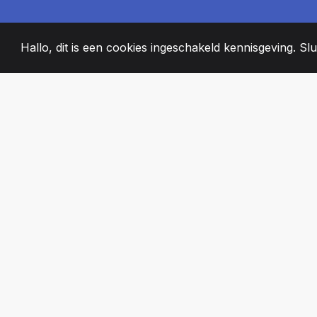
Hallo, dit is een cookies ingeschakeld kennisgeving. Slui
2008
+
ESTABLISHED
PASSIONATE T