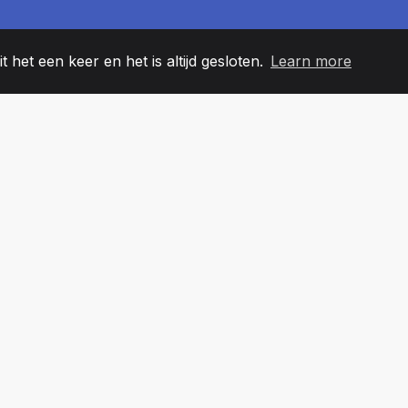
t het een keer en het is altijd gesloten.
Learn more
60
+36
7
EAMLEDEN
COUNTRIES
KANTO