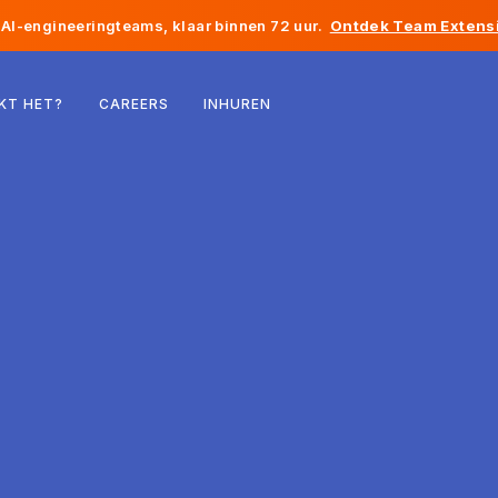
AI-engineeringteams, klaar binnen 72 uur.
Ontdek Team Extensi
België
KT HET?
CAREERS
INHUREN
Frankrijk
Ierland
Nederland
Zwitserland
Verenigde Staten
Bosnië en Herzegovina
Estland
Letland
Moldavië