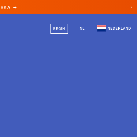
on AI →
×
Nederlands
Canada
Engels
NL
NEDERLAND
BEGIN
Duitsland
Liechtenstein
Noorwegen
Japan
Bulgarije
Kroatië
Litouwen
Montenegro