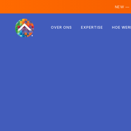
NEW —
Oostenrijk
OVER ONS
EXPERTISE
HOE WER
Finland
IJsland
Luxemburg
Zweden
Verenigd Koninkrijk
Albanië
Tsjechië
Hongarije
Noord-Macedonië