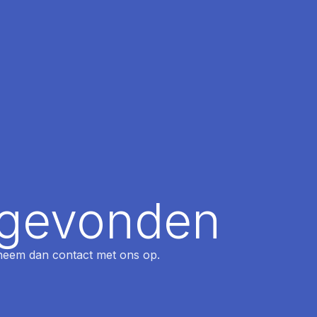
t gevonden
, neem dan contact met ons op.