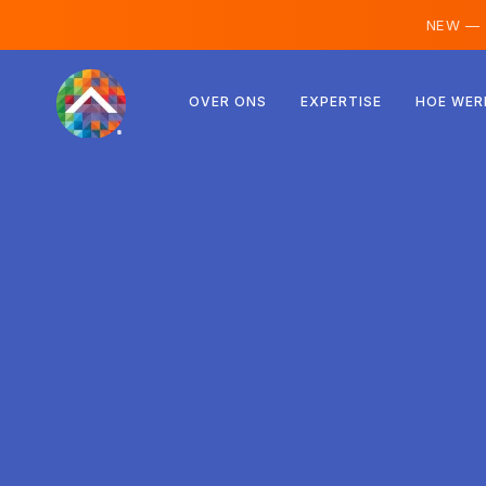
NEW —
Oostenrijk
OVER ONS
EXPERTISE
HOE WER
Finland
IJsland
Luxemburg
Zweden
Verenigd Koninkrijk
Albanië
Tsjechië
Hongarije
Noord-Macedonië