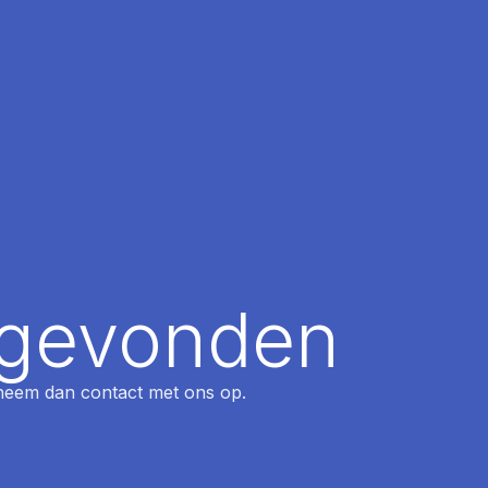
t gevonden
, neem dan contact met ons op.