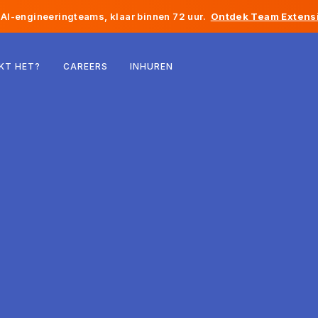
AI-engineeringteams, klaar binnen 72 uur.
Ontdek Team Extensi
België
KT HET?
CAREERS
INHUREN
Frankrijk
Ierland
Nederland
Zwitserland
Verenigde Staten
Bosnië en Herzegovina
Estland
Letland
Moldavië