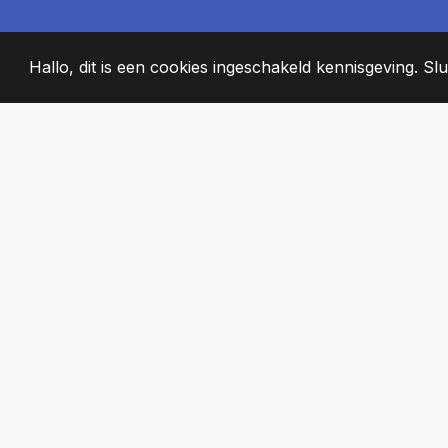
Hallo, dit is een cookies ingeschakeld kennisgeving. Slui
2008
+
ESTABLISHED
PASSIONATE T