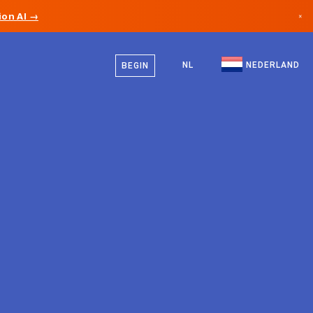
on AI →
×
Nederlands
Canada
Engels
NL
NEDERLAND
BEGIN
Duitsland
Liechtenstein
Noorwegen
Japan
Bulgarije
Kroatië
Litouwen
Montenegro