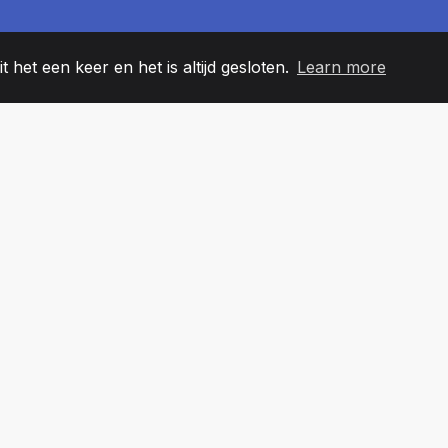
t het een keer en het is altijd gesloten.
Learn more
60
+36
7
EAMLEDEN
COUNTRIES
KANTO