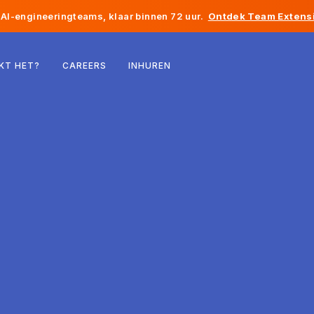
AI-engineeringteams, klaar binnen 72 uur.
Ontdek Team Extensi
België
KT HET?
CAREERS
INHUREN
Frankrijk
Ierland
Nederland
Zwitserland
Verenigde Staten
Bosnië en Herzegovina
Estland
Letland
Moldavië