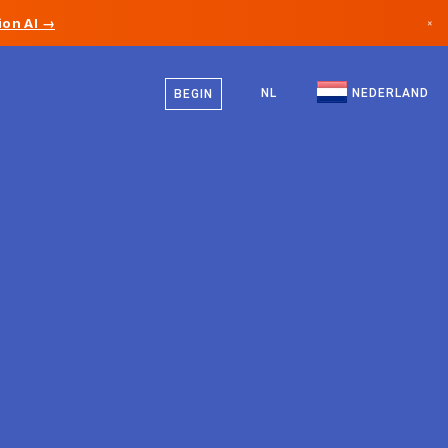
on AI →
×
Nederlands
Canada
Engels
NL
NEDERLAND
BEGIN
Duitsland
Liechtenstein
Noorwegen
Japan
Bulgarije
Kroatië
Litouwen
Montenegro