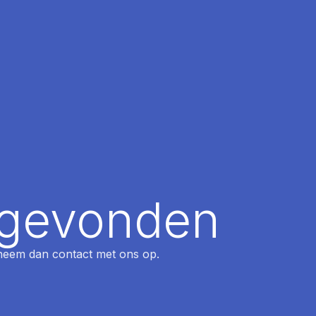
t gevonden
, neem dan contact met ons op.