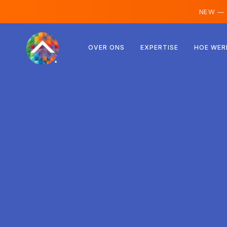
NEW —
Oostenrijk
OVER ONS
EXPERTISE
HOE WER
Finland
IJsland
Luxemburg
Zweden
Verenigd Koninkrijk
Albanië
Tsjechië
Hongarije
Noord-Macedonië