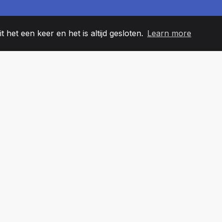
t het een keer en het is altijd gesloten.
Learn more
60
+36
7
EAMLEDEN
COUNTRIES
KANTO