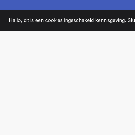
Hallo, dit is een cookies ingeschakeld kennisgeving. Slui
2008
+
ESTABLISHED
PASSIONATE T