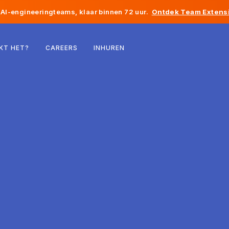
AI-engineeringteams, klaar binnen 72 uur.
Ontdek Team Extensi
België
KT HET?
CAREERS
INHUREN
Frankrijk
Ierland
Nederland
Zwitserland
Verenigde Staten
Bosnië en Herzegovina
Estland
Letland
Moldavië