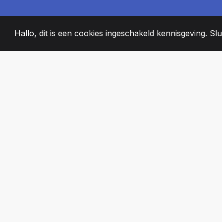
Hallo, dit is een cookies ingeschakeld kennisgeving. Slui
2008
+
ESTABLISHED
PASSIONATE T