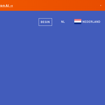
on AI →
×
Nederlands
Canada
Engels
NL
NEDERLAND
BEGIN
Duitsland
Liechtenstein
Noorwegen
Japan
Bulgarije
Kroatië
Litouwen
Montenegro