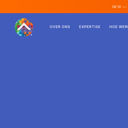
NEW —
Oostenrijk
OVER ONS
EXPERTISE
HOE WER
Finland
IJsland
Luxemburg
Zweden
Verenigd Koninkrijk
Albanië
Tsjechië
Hongarije
Noord-Macedonië