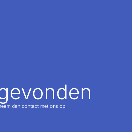
t gevonden
, neem dan contact met ons op.