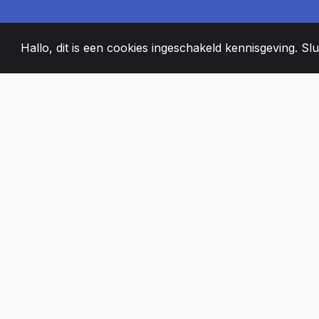
Hallo, dit is een cookies ingeschakeld kennisgeving. Slui
2008
+
ESTABLISHED
PASSIONATE T