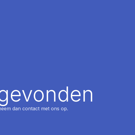
t gevonden
, neem dan contact met ons op.