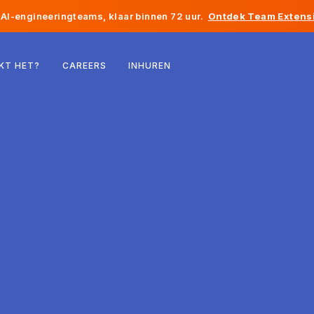
AI-engineeringteams, klaar binnen 72 uur.
Ontdek Team Extensi
België
KT HET?
CAREERS
INHUREN
Frankrijk
Ierland
Nederland
Zwitserland
Verenigde Staten
Bosnië en Herzegovina
Estland
Letland
Moldavië