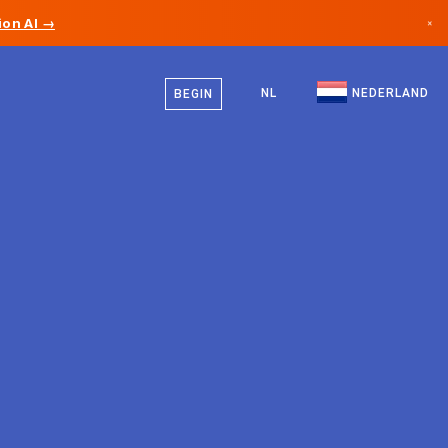
on AI →
×
Nederlands
Canada
Engels
NL
NEDERLAND
BEGIN
Duitsland
Liechtenstein
Noorwegen
Japan
Bulgarije
Kroatië
Litouwen
Montenegro