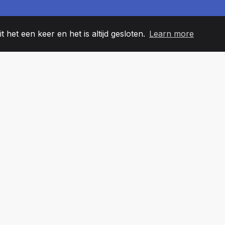
t het een keer en het is altijd gesloten.
Learn more
60
+36
7
EAMLEDEN
COUNTRIES
KANTO