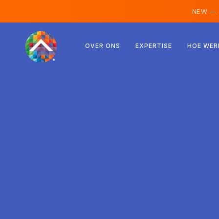
NEW —
Oostenrijk
OVER ONS
EXPERTISE
HOE WER
Finland
IJsland
Luxemburg
Zweden
Verenigd Koninkrijk
Albanië
Tsjechië
Hongarije
Noord-Macedonië